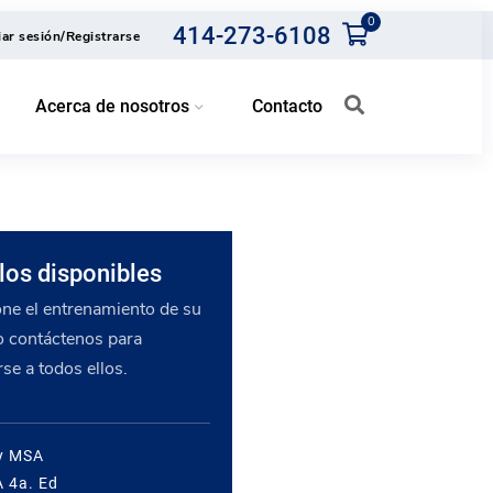
0
414-273-6108
ciar sesión/Registrarse
Acerca de nosotros
Contacto
os disponibles
one el entrenamiento de su
 o contáctenos para
rse a todos ellos.
y MSA
 4a. Ed