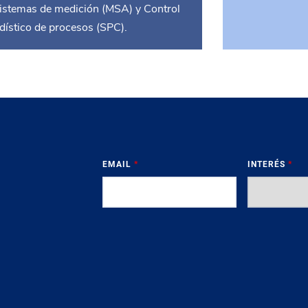
sistemas de medición (MSA) y Control
dístico de procesos (SPC).
EMAIL
*
INTERÉS
*