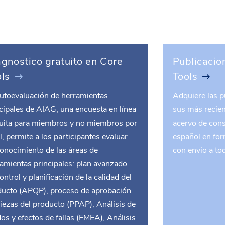
gnostico gratuito en Core
Publicacio
ols
Tools
autoevaluación de herramientas
Adquiere las p
cipales de AIAG, una encuesta en línea
sus más recien
tuita para miembros y no miembros por
acervo de cons
l, permite a los participantes evaluar
español en for
onocimiento de las áreas de
con envio a to
amientas principales: plan avanzado
ontrol y planificación de la calidad del
ducto (APQP), proceso de aprobación
iezas del producto (PPAP), Análisis de
s y efectos de fallas (FMEA), Análisis