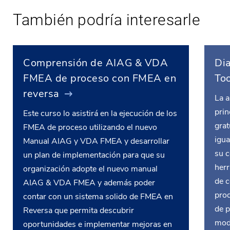
También podría interesarle
Comprensión de AIAG & VDA
Dia
FMEA de proceso con FMEA en
To
reversa
La 
prin
Este curso lo asistirá en la ejecución de los
gra
FMEA de proceso utilizando el nuevo
igua
Manual AIAG y VDA FMEA y desarrollar
su c
un plan de implementación para que su
herr
organización adopte el nuevo manual
de c
AIAG & VDA FMEA y además poder
pro
contar con un sistema solido de FMEA en
de p
Reversa que permita descubrir
modo
oportunidades e implementar mejoras en