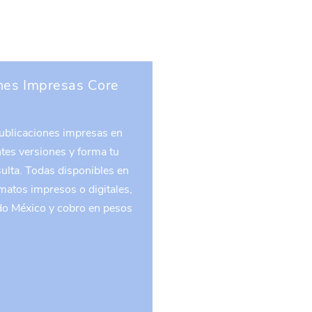
nes Impresas Core
ublicaciones impresas en
tes versiones y forma tu
ulta. Todas disponibles en
matos impresos o digitales,
do México y cobro en pesos