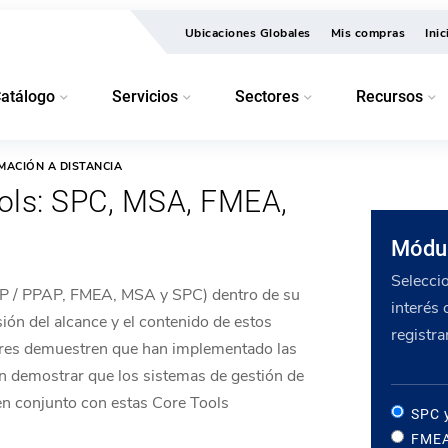
Ubicaciones Globales
Mis compras
Ini
atálogo
Servicios
Sectores
Recursos
RMACIÓN A DISTANCIA
ols: SPC, MSA, FMEA,
Módul
Selecci
QP / PPAP, FMEA, MSA y SPC) dentro de su
interés
ón del alcance y el contenido de estos
registra
ores demuestren que han implementado las
én demostrar que los sistemas de gestión de
en conjunto con estas Core Tools
SPC 
FMEA