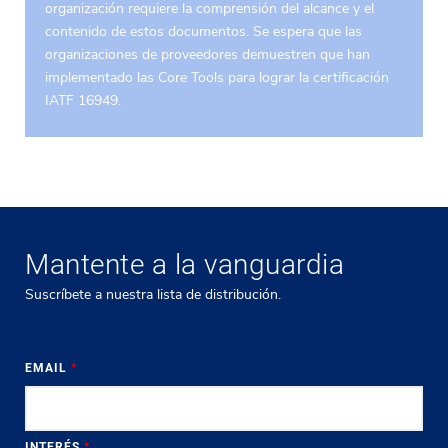
organización requiere la comprensión del alcance y el
contenido de estos documentos. Se espera que las
organizaciones de proveedores demuestren que han
implementado las Core Tools para lograr la certificación
IATF 16949.
Mantente a la vanguardia
Suscríbete a nuestra lista de distribución.
EMAIL
*
INTERÉS
*